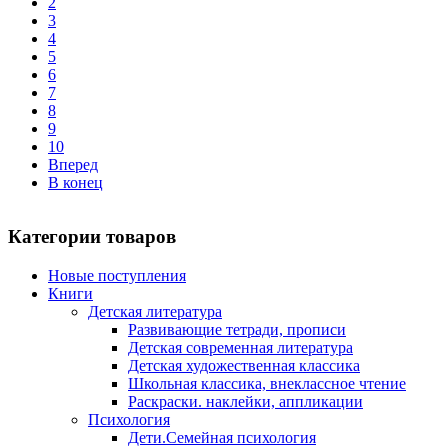
2
3
4
5
6
7
8
9
10
Вперед
В конец
Категории товаров
Новые поступления
Книги
Детская литература
Развивающие тетради, прописи
Детская современная литература
Детская художественная классика
Школьная классика, внеклассное чтение
Раскраски. наклейки, аппликации
Психология
Дети.Семейная психология