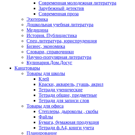
Современная молодежная литература
Зарубежный детектив
Современная проза
Эзотерика
Дошкольная учебная литература
Медицина
История. Публицистика
Спец.литература, юриспруденция
Бизнес, экономика
Словари, справочники
Научно-популярная литература
Кулинария.Дом.Досуг
Канцтовары
Товары для школы
Клей
Краски, акварель, гуашь, акрил
Тетради ученические
Тетради общие, предметные
Тетради для записи слов
Товары для офиса
Степлеры, дыроколы , скобы
Файлы
Бумага, бумажная продукция
Тетради ф.А4, книги учета
Планирование