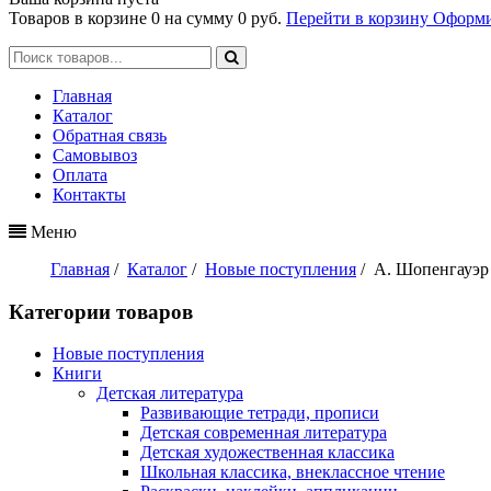
Товаров в корзине
0
на сумму
0 руб.
Перейти в корзину
Оформи
Главная
Каталог
Обратная связь
Самовывоз
Оплата
Контакты
Меню
Главная
/
Каталог
/
Новые поступления
/
А. Шопенгауэр 
Категории товаров
Новые поступления
Книги
Детская литература
Развивающие тетради, прописи
Детская современная литература
Детская художественная классика
Школьная классика, внеклассное чтение