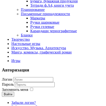
Бумага, бумажная продукция
Тетради ф.А4, книги учета
Планирование
Письменные принадлежности
Маркеры
Ручки шариковые
Ручки гелевые
Карандаши чернографитные
Бланки
Творчество
Настольные игры
Искусство. Музыка. Архитектура
Манга, комиксы, графический роман
Игры
Авторизация
Логин
Пароль
Запомнить меня
Войти
Забыли логин?