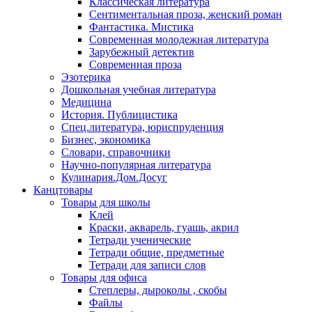
Классическая литература
Сентиментальная проза, женский роман
Фантастика. Мистика
Современная молодежная литература
Зарубежный детектив
Современная проза
Эзотерика
Дошкольная учебная литература
Медицина
История. Публицистика
Спец.литература, юриспруденция
Бизнес, экономика
Словари, справочники
Научно-популярная литература
Кулинария.Дом.Досуг
Канцтовары
Товары для школы
Клей
Краски, акварель, гуашь, акрил
Тетради ученические
Тетради общие, предметные
Тетради для записи слов
Товары для офиса
Степлеры, дыроколы , скобы
Файлы