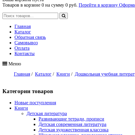
Товаров в корзине
0
на сумму
0 руб.
Перейти в корзину
Оформи
Главная
Каталог
Обратная связь
Самовывоз
Оплата
Контакты
Меню
Главная
/
Каталог
/
Книги
/
Дошкольная учебная литерат
Категории товаров
Новые поступления
Книги
Детская литература
Развивающие тетради, прописи
Детская современная литература
Детская художественная классика