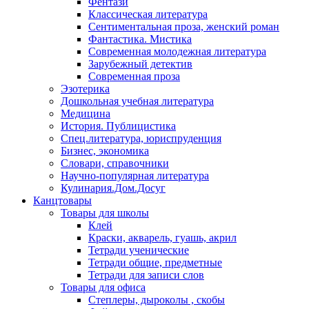
Фентази
Классическая литература
Сентиментальная проза, женский роман
Фантастика. Мистика
Современная молодежная литература
Зарубежный детектив
Современная проза
Эзотерика
Дошкольная учебная литература
Медицина
История. Публицистика
Спец.литература, юриспруденция
Бизнес, экономика
Словари, справочники
Научно-популярная литература
Кулинария.Дом.Досуг
Канцтовары
Товары для школы
Клей
Краски, акварель, гуашь, акрил
Тетради ученические
Тетради общие, предметные
Тетради для записи слов
Товары для офиса
Степлеры, дыроколы , скобы