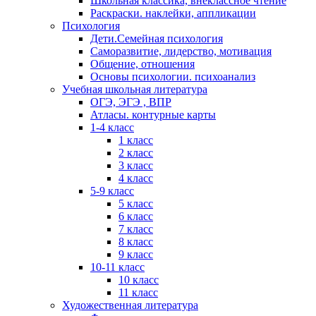
Школьная классика, внеклассное чтение
Раскраски. наклейки, аппликации
Психология
Дети.Семейная психология
Саморазвитие, лидерство, мотивация
Общение, отношения
Основы психологии. психоанализ
Учебная школьная литература
ОГЭ, ЭГЭ , ВПР
Атласы. контурные карты
1-4 класс
1 класс
2 класс
3 класс
4 класс
5-9 класс
5 класс
6 класс
7 класс
8 класс
9 класс
10-11 класс
10 класс
11 класс
Художественная литература