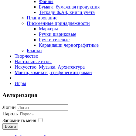
Файлы
Бумага, бумажная продукция
Тетради ф.А4, книги учета
Планирование
Письменные принадлежности
Маркеры
Ручки шариковые
Ручки гелевые
Карандаши чернографитные
Бланки
Творчество
Настольные игры
Искусство. Музыка. Архитектура
Манга, комиксы, графический роман
Игры
Авторизация
Логин
Пароль
Запомнить меня
Войти