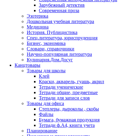
Зарубежный детектив
Современная проза
Эзотерика
Дошкольная учебная литература
Медицина
История. Публицистика
Спец.литература, юриспруденция
Бизнес, экономика
Словари, справочники
Научно-популярная литература
Кулинария.Дом.Досуг
Канцтовары
Товары для школы
Клей
Краски, акварель, гуашь, акрил
Тетради ученические
Тетради общие, предметные
Тетради для записи слов
Товары для офиса
Степлеры, дыроколы , скобы
Файлы
Бумага, бумажная продукция
Тетради ф.А4, книги учета
Планирование