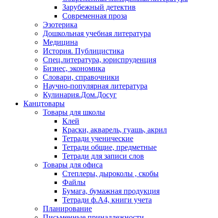
Зарубежный детектив
Современная проза
Эзотерика
Дошкольная учебная литература
Медицина
История. Публицистика
Спец.литература, юриспруденция
Бизнес, экономика
Словари, справочники
Научно-популярная литература
Кулинария.Дом.Досуг
Канцтовары
Товары для школы
Клей
Краски, акварель, гуашь, акрил
Тетради ученические
Тетради общие, предметные
Тетради для записи слов
Товары для офиса
Степлеры, дыроколы , скобы
Файлы
Бумага, бумажная продукция
Тетради ф.А4, книги учета
Планирование
Письменные принадлежности