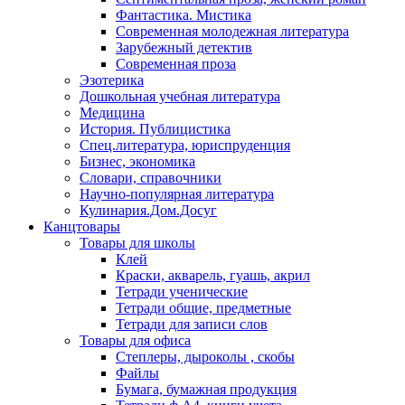
Фантастика. Мистика
Современная молодежная литература
Зарубежный детектив
Современная проза
Эзотерика
Дошкольная учебная литература
Медицина
История. Публицистика
Спец.литература, юриспруденция
Бизнес, экономика
Словари, справочники
Научно-популярная литература
Кулинария.Дом.Досуг
Канцтовары
Товары для школы
Клей
Краски, акварель, гуашь, акрил
Тетради ученические
Тетради общие, предметные
Тетради для записи слов
Товары для офиса
Степлеры, дыроколы , скобы
Файлы
Бумага, бумажная продукция