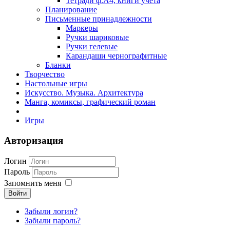
Тетради ф.А4, книги учета
Планирование
Письменные принадлежности
Маркеры
Ручки шариковые
Ручки гелевые
Карандаши чернографитные
Бланки
Творчество
Настольные игры
Искусство. Музыка. Архитектура
Манга, комиксы, графический роман
Игры
Авторизация
Логин
Пароль
Запомнить меня
Войти
Забыли логин?
Забыли пароль?