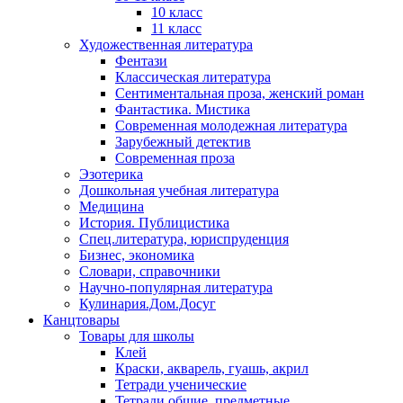
10 класс
11 класс
Художественная литература
Фентази
Классическая литература
Сентиментальная проза, женский роман
Фантастика. Мистика
Современная молодежная литература
Зарубежный детектив
Современная проза
Эзотерика
Дошкольная учебная литература
Медицина
История. Публицистика
Спец.литература, юриспруденция
Бизнес, экономика
Словари, справочники
Научно-популярная литература
Кулинария.Дом.Досуг
Канцтовары
Товары для школы
Клей
Краски, акварель, гуашь, акрил
Тетради ученические
Тетради общие, предметные