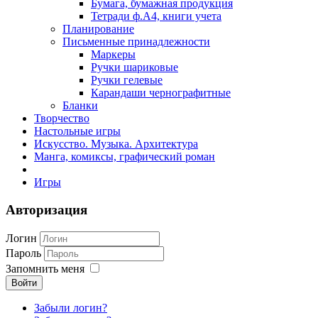
Бумага, бумажная продукция
Тетради ф.А4, книги учета
Планирование
Письменные принадлежности
Маркеры
Ручки шариковые
Ручки гелевые
Карандаши чернографитные
Бланки
Творчество
Настольные игры
Искусство. Музыка. Архитектура
Манга, комиксы, графический роман
Игры
Авторизация
Логин
Пароль
Запомнить меня
Войти
Забыли логин?