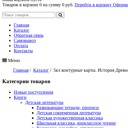
Товаров в корзине
0
на сумму
0 руб.
Перейти в корзину
Оформи
Главная
Каталог
Обратная связь
Самовывоз
Оплата
Контакты
Меню
Главная
/
Каталог
/
5кл контурные карты. История Древн
Категории товаров
Новые поступления
Книги
Детская литература
Развивающие тетради, прописи
Детская современная литература
Детская художественная классика
Школьная классика, внеклассное чтение