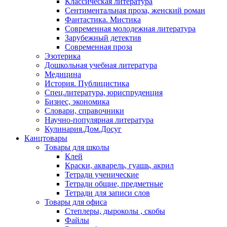
Классическая литература
Сентиментальная проза, женский роман
Фантастика. Мистика
Современная молодежная литература
Зарубежный детектив
Современная проза
Эзотерика
Дошкольная учебная литература
Медицина
История. Публицистика
Спец.литература, юриспруденция
Бизнес, экономика
Словари, справочники
Научно-популярная литература
Кулинария.Дом.Досуг
Канцтовары
Товары для школы
Клей
Краски, акварель, гуашь, акрил
Тетради ученические
Тетради общие, предметные
Тетради для записи слов
Товары для офиса
Степлеры, дыроколы , скобы
Файлы